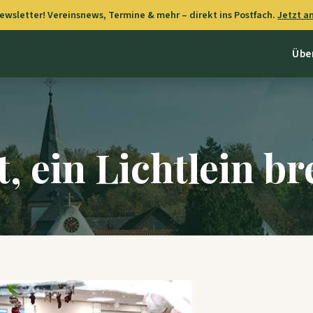
wsletter! Vereinsnews, Termine & mehr – direkt ins Postfach.
Jetzt 
Übe
, ein Lichtlein b