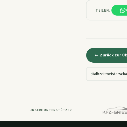
TEILEN:
← Zurück zur Ü
‹
UNSERE UNTERSTÜTZER