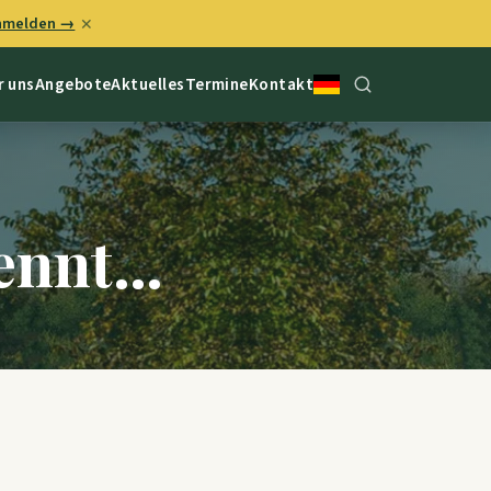
anmelden →
✕
r uns
Angebote
Aktuelles
Termine
Kontakt
rennt…