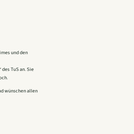
eimes und den
des TuS an. Sie
och.
nd wünschen allen