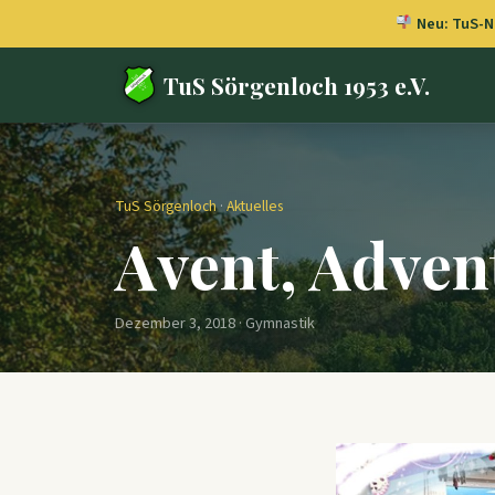
Neu: TuS-Ne
TuS Sörgenloch 1953 e.V.
TuS Sörgenloch
·
Aktuelles
Avent, Advent
Dezember 3, 2018 · Gymnastik