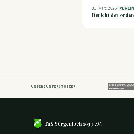
31. März 2026
VEREI
Bericht der orde
Posts
paginatio
UNSERE UNTERSTÜTZER
TuS Sörgenloch 1953 e.V.