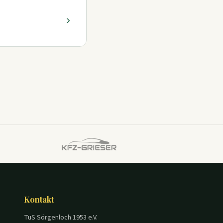
›
Kontakt
TuS Sörgenloch 1953 e.V.