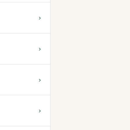
›
›
›
›