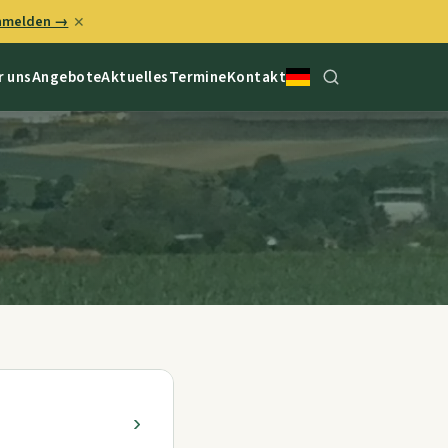
anmelden →
✕
r uns
Angebote
Aktuelles
Termine
Kontakt
›