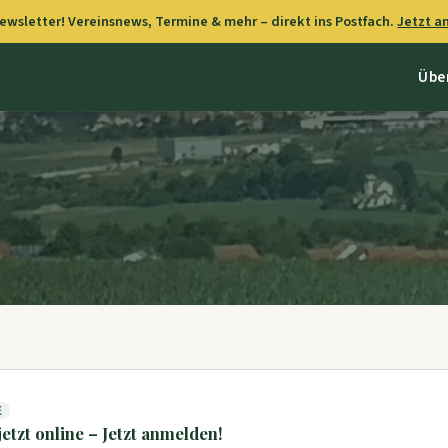
wsletter! Vereinsnews, Termine & mehr – direkt ins Postfach.
Jetzt 
Übe
E
etzt online – Jetzt anmelden!