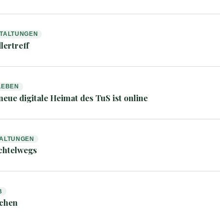
TALTUNGEN
lertreff
LEBEN
 neue digitale Heimat des TuS ist online
ALTUNGEN
chtelwegs
B
schen