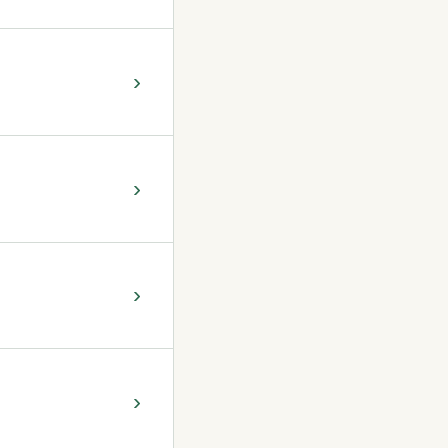
›
›
›
›