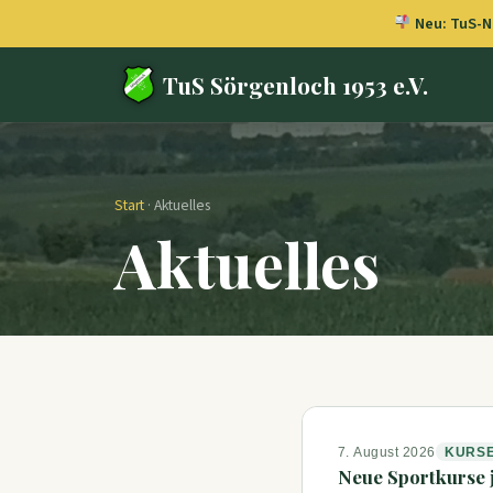
Neu: TuS-Ne
TuS Sörgenloch 1953 e.V.
Start
· Aktuelles
Aktuelles
7. August 2026
KURS
Neue Sportkurse j