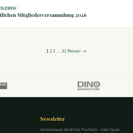
NSLEBEN
ntlichen Mitgliederversammlung 2026
1
2
3
…
31
Neuer →
n
Newsletter
Vereinsnews direkt ins Postfach – kein Spam,