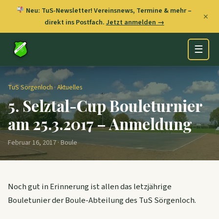
Neu: TuS-Newsletter! Vereinsnews, Termine & mehr –
✕
direkt ins Postfach.
Jetzt anmelden →
☰
TuS Sörgenloch
·
Aktuelles
5. Selztal-Cup Bouleturnier
am 25.3.2017 – Anmeldung
Februar 16, 2017 · Boule
Noch gut in Erinnerung ist allen das letzjährige
Bouletunier der Boule-Abteilung des TuS Sörgenloch.