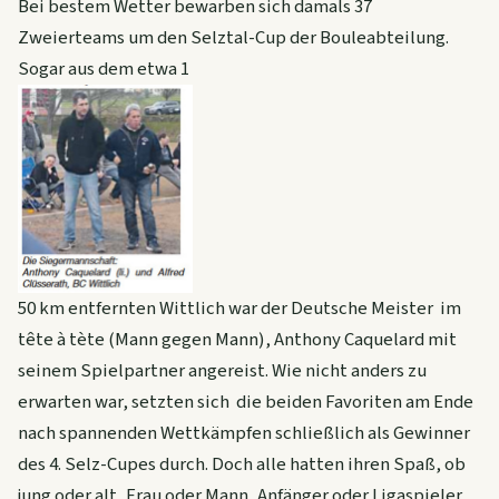
Bei bestem Wetter bewarben sich damals 37
Zweierteams um den Selztal-Cup der Bouleabteilung.
Sogar aus dem etwa 1
50 km entfernten Wittlich war der Deutsche Meister im
tête à tète (Mann gegen Mann), Anthony Caquelard mit
seinem Spielpartner angereist. Wie nicht anders zu
erwarten war, setzten sich die beiden Favoriten am Ende
nach spannenden Wettkämpfen schließlich als Gewinner
des 4. Selz-Cupes durch. Doch alle hatten ihren Spaß, ob
jung oder alt, Frau oder Mann, Anfänger oder Ligaspieler.