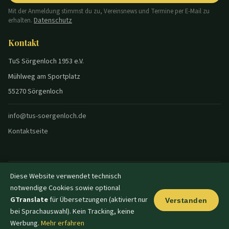
Mit der Anmeldung stimmst du zu, Vereinsnews und Termine per E-Mail zu
Datenschutz
erhalten.
Kontakt
TuS Sörgenloch 1953 e.V.
Mühlweg am Sportplatz
55270 Sörgenloch
info@tus-soergenloch.de
Kontaktseite
Diese Website verwendet technisch
© 2026 TuS Sörgenloch — Alle Rechte vorbehalten.
notwendige Cookies sowie optional
Datenschutz
Impressum
Disclaimer
Login
|
|
|
|
Dunkel
GTranslate
für Übersetzungen (aktiviert nur
Verstanden
bei Sprachauswahl). Kein Tracking, keine
Werbung.
Mehr erfahren
Start
Sport
Termine