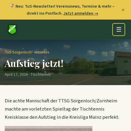
Neu: TuS-Newsletter! Vereinsnews, Termine & mehr –
✕
direkt ins Postfach.
Jetzt anmelden →
☰
TuS Sörgenloch
·
Aktuelles
Aufstieg jetzt!
April 17, 2026 · Tischtennis
Die achte Mannschaft der TTSG Sörgenloch/Zornheim
machte am vorletzten Spieltag der Tischtennis
Kreisklasse den Aufstieg in die Kreisliga Mainz perfekt.